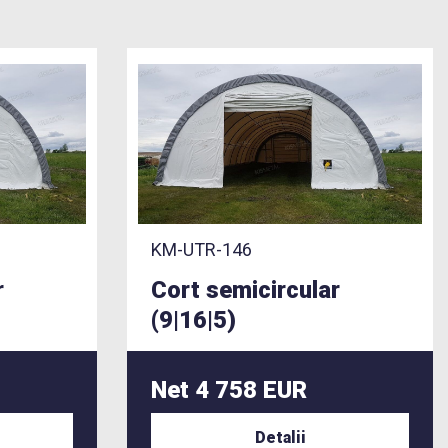
KM-UTR-146
r
Cort semicircular
(9|16|5)
Net 4 758 EUR
Detalii