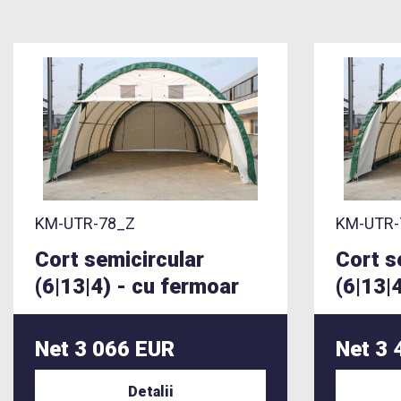
KM-UTR-78_Z
KM-UTR-
Cort semicircular
Cort s
(6|13|4) - cu fermoar
(6|13|
Net 3 066 EUR
Net 3 
Detalii