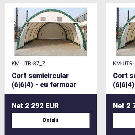
KM-UTR-37_Z
KM-UTR-
Cort semicircular
Cort s
(6|6|4) - cu fermoar
(6|6|4)
Net 2 292 EUR
Net 2 
Detalii