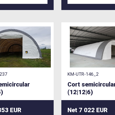
237
KM-UTR-146_2
emicircular
Cort semicircula
5)
(12|12|6)
853 EUR
Net 7 022 EUR