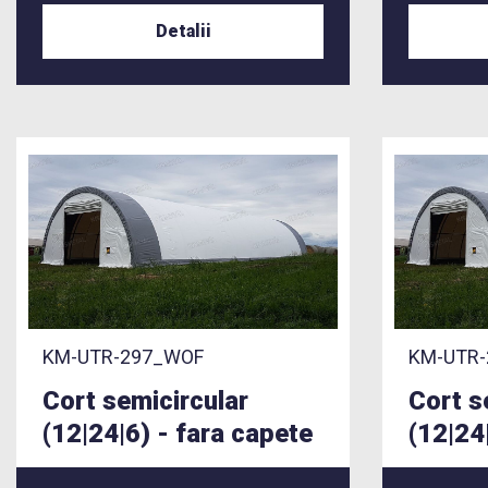
Detalii
KM-UTR-297_WOF
KM-UTR-
Cort semicircular
Cort s
(12|24|6) - fara capete
(12|24