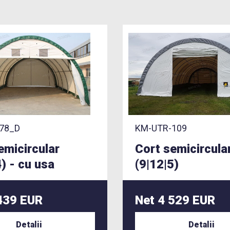
78_D
KM-UTR-109
emicircular
Cort semicircula
4) - cu usa
(9|12|5)
439 EUR
Net 4 529 EUR
Detalii
Detalii