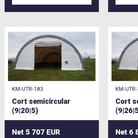
KM-UTR-183
KM-UTR-
Cort semicircular
Cort s
(9|20|5)
(9|26|
Net 5 707 EUR
Net 6 