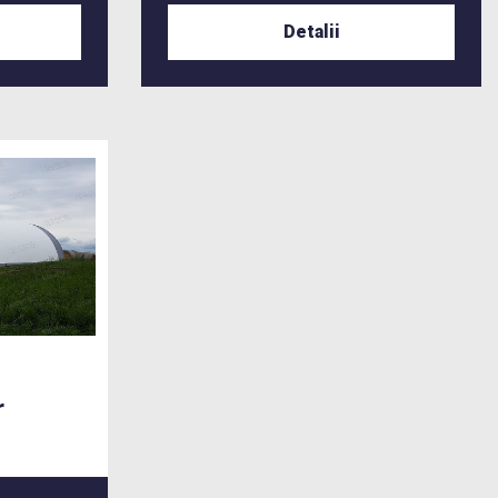
Detalii
r