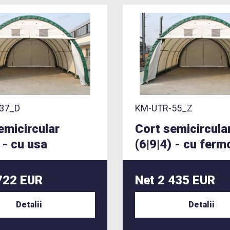
37_D
KM-UTR-55_Z
emicircular
Cort semicircula
 - cu usa
(6|9|4) - cu ferm
722 EUR
Net 2 435 EUR
Detalii
Detalii