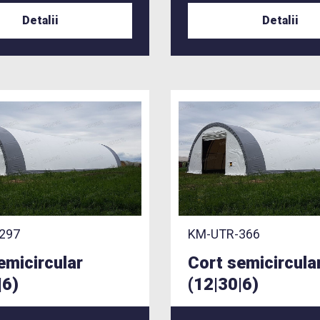
Detalii
Detalii
297
KM-UTR-366
emicircular
Cort semicircula
|6)
(12|30|6)