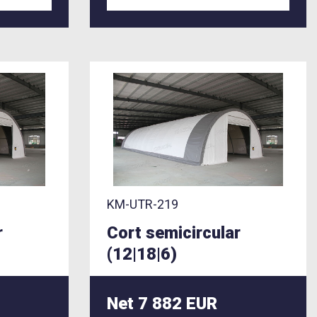
KM-UTR-219
r
Cort semicircular
(12|18|6)
Net 7 882 EUR