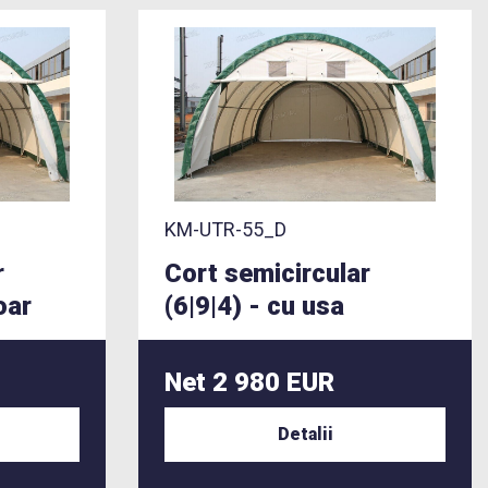
KM-UTR-55_D
r
Cort semicircular
oar
(6|9|4) - cu usa
Net 2 980 EUR
Detalii