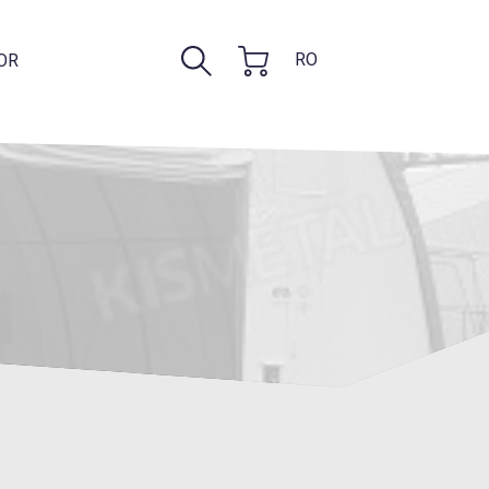
RO
OR