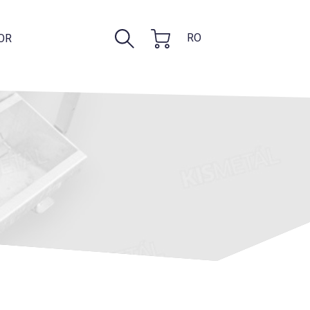
RO
OR