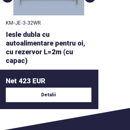
KM-JE-3-32WR
KM-JE-
Iesle dubla cu
Iesle
autoalimentare pentru oi,
autoa
cu rezervor L=2m (cu
cu re
capac)
capa
Net 423 EUR
Net 
Detalii