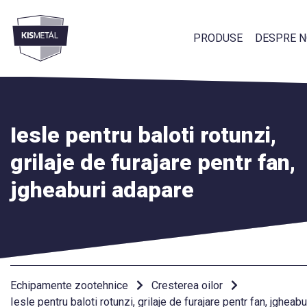
PRODUSE
DESPRE N
Menü
Iesle pentru baloti rotunzi,
grilaje de furajare pentr fan,
jgheaburi adapare
Echipamente zootehnice
Cresterea oilor
Iesle pentru baloti rotunzi, grilaje de furajare pentr fan, jgheab