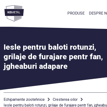
PRODUSE
DESPRE N
Menü
Iesle pentru baloti rotunzi,
grilaje de furajare pentr fan,
jgheaburi adapare
Echipamente zootehnice
Cresterea oilor
Iesle pentru baloti rotunzi, grilaje de furajare pentr fan, jgheab