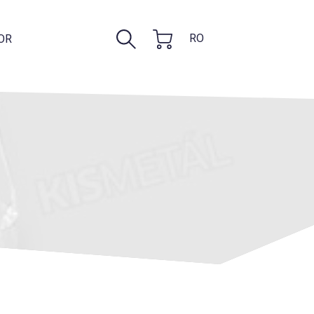
RO
OR